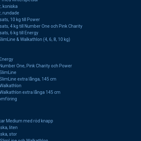
, koniska
, rundade
ats, 10 kg till Power
ats, 4 kg till Number One och Pink Charity
ts, 6 kg till Energy
 SlimLine & Walkathlon (4, 6, 8, 10 kg)
l Energy
ll Number One, Pink Charity och Power
l SlimLine
l SlimLine extra långa, 145 cm
l Walkathlon
ll Walkathlon extra långa 145 cm
nomföring
kar Medium med röd knapp
ska, liten
ska, stor
l SlimLine och Walkathlon