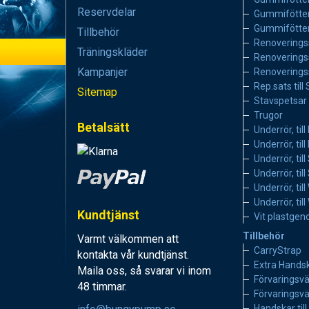
Reservdelar
Gummifötter
Gummifötter
Tillbehör
Renoveringss
Träningskläder
Renoveringss
Kampanjer
Renoveringssa
Rep.sats till
Sitemap
Stavspetsar
Trugor
Betalsätt
Underrör, til
Underrör, ti
Underrör, til
Underrör, til
Underrör, til
Underrör, ti
Kundtjänst
Vit plastge
Tillbehör
Varmt välkommen att
CarryStrap
kontakta vår kundtjänst.
Extra Hands
Maila oss, så svarar vi inom
Förvaringsvä
48 timmar.
Förvaringsvä
Handskar til