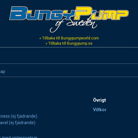
« Tillbaka till Bungypumpworld.com
« Tillbaka till Bungypump.se
map
Övrigt
Villkor
tness (ej fjädrande)
avel (ej fjädrande)
 med vinterspetsar