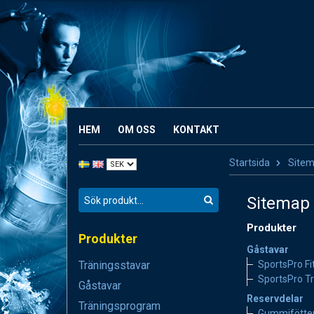
HEM
OM OSS
KONTAKT
Startsida
Site
Sitemap
Produkter
Produkter
Gåstavar
Träningsstavar
SportsPro Fi
SportsPro Tr
Gåstavar
Reservdelar
Träningsprogram
Gummifötter