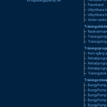
info@bungypump.se
Pannband
Utbyttbara h
Utbyttbara 
Vinter nack
Träningskläd
Nackvärmar
Träningströj
Träningströja
Träningsprog
Kom-igång-
Rehabprogra
Rehabprogra
Rehabprogra
Träningsbok
Träningsstava
BungyPump E
BungyPump 
BungyPump P
BungyPump 
BungyPump S