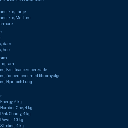
andskar, Large
handskar, Medium
värmare
er
e
a, dam
, herr
ram
program
m, Bröstcanceropererade
m, för personer med fibromyalgi
m, Hjärt och Lung
r
nergy, 6 kg
Number One, 4 kg
ink Charity, 4 kg
Power, 10 kg
limline, 4 kg