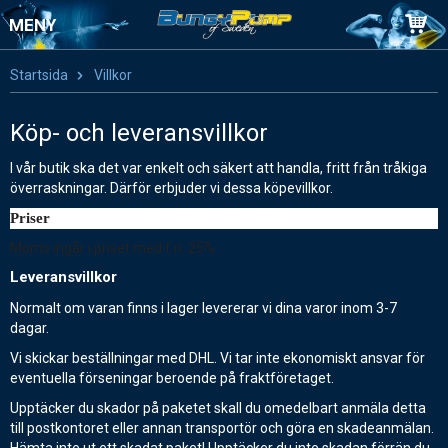
MENY
Startsida
Villkor
Köp- och leveransvillkor
I vår butik ska det var enkelt och säkert att handla, fritt från tråkiga
överraskningar. Därför erbjuder vi dessa köpevillkor.
Priser
Moms ingår i priset med f.n. 25%.
Leveransvillkor
Normalt om varan finns i lager levererar vi dina varor inom 3-7
dagar.
Vi skickar beställningar med DHL.
Vi tar inte ekonomiskt ansvar för
eventuella förseningar beroende på fraktföretaget.
Upptäcker du skador på paketet skall du omedelbart anmäla detta
till postkontoret eller annan transportör och göra en skadeanmälan.