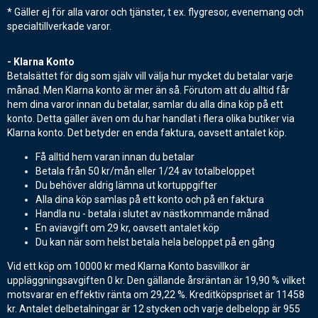
* Gäller ej för alla varor och tjänster, t ex. flygresor, evenemang och
specialtillverkade varor.
- Klarna Konto
Betalsättet för dig som själv vill välja hur mycket du betalar varje
månad. Men Klarna konto är mer än så. Förutom att du alltid får
hem dina varor innan du betalar, samlar du alla dina köp på ett
konto. Detta gäller även om du har handlat i flera olika butiker via
Klarna konto. Det betyder en enda faktura, oavsett antalet köp.
Få alltid hem varan innan du betalar
Betala från 50 kr/mån eller 1/24 av totalbeloppet
Du behöver aldrig lämna ut kortuppgifter
Alla dina köp samlas på ett konto och på en faktura
Handla nu - betala i slutet av nästkommande månad
En aviavgift om 29 kr, oavsett antalet köp
Du kan när som helst betala hela beloppet på en gång
Vid ett köp om 10000 kr med Klarna Konto basvillkor är
uppläggningsavgiften 0 kr. Den gällande årsräntan är 19,90 % vilket
motsvarar en effektiv ränta om 29,22 %. Kreditköpspriset är 11458
kr. Antalet delbetalningar är 12 stycken och varje delbelopp är 955