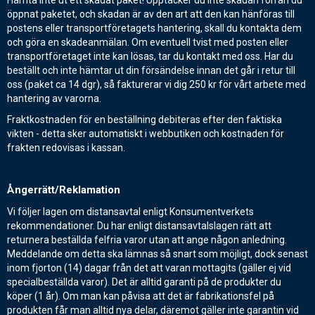
Hämta inte ut ett skadat paket! Upptäcker du inte skadan förrän du
öppnat paketet, och skadan är av den art att den kan hänföras till
postens eller transportföretagets hantering, skall du kontakta dem
och göra en skadeanmälan. Om eventuell tvist med posten eller
transportföretaget inte kan lösas, tar du kontakt med oss. Har du
beställt och inte hämtar ut din försändelse innan det går i retur till
oss (paket ca 14 dgr), så fakturerar vi dig 250 kr för vårt arbete med
hantering av varorna.
Fraktkostnaden för en beställning debiteras efter den faktiska
vikten - detta sker automatiskt i webbutiken och kostnaden för
frakten redovisas i kassan.
Ångerrätt/Reklamation
Vi följer lagen om distansavtal enligt Konsumentverkets
rekommendationer.
Du har enligt distansavtalslagen rätt att
returnera beställda felfria varor utan att ange någon anledning.
Meddelande om detta ska lämnas så snart som möjligt, dock senast
inom fjorton (14) dagar från det att varan mottagits (gäller ej vid
specialbeställda varor).
Det är alltid garanti på de produkter du
köper (1 år). Om man kan påvisa att det är fabrikationsfel på
produkten får man alltid nya delar, däremot gäller inte garantin vid