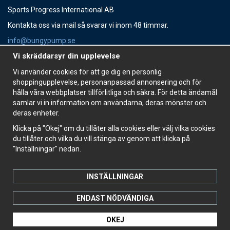
Sports Progress International AB
Kontakta oss via mail så svarar vi inom 48 timmar.
info@bungypump.se
Vi skräddarsyr din upplevelse
Vi använder cookies för att ge dig en personlig
shoppingupplevelse, personanpassad annonsering och för
hålla våra webbplatser tillförlitliga och säkra. För detta ändamål
Samarbetspartners
samlar vi in information om användarna, deras mönster och
deras enheter.
Klicka på "Okej" om du tillåter alla cookies eller välj vilka cookies
du tillåter och vilka du vill stänga av genom att klicka på
Erbjudanden
"Inställningar" nedan.
Prenumerera på våra erbjudanden!
OK
INSTÄLLNINGAR
ENDAST NÖDVÄNDIGA
Drift & produktion:
Wikinggruppen
OKEJ