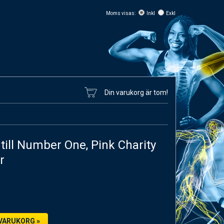
Moms visas:
Inkl
Exkl
Din varukorg är tom!
 till Number One, Pink Charity
r
 VARUKORG »