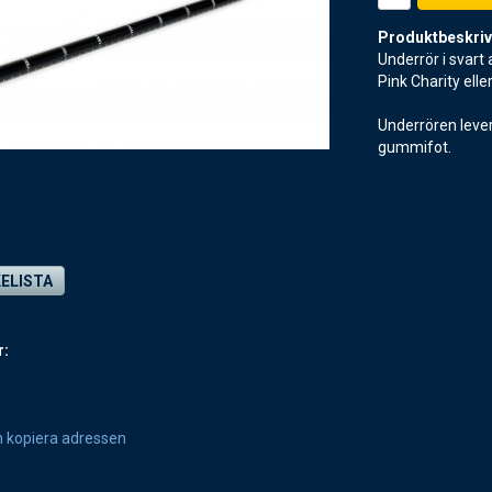
Produktbeskriv
Underrör i svart
Pink Charity elle
Underrören lever
gummifot.
KELISTA
r:
h kopiera adressen